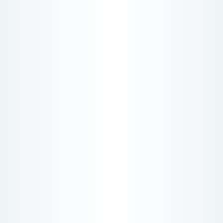
Мы используем cookies для улучшения работы сайта, анализа трафика
© Olga Shatrova Jewellery. 2012-2026
и персонализации.
Используя сайт или кликая на кнопку "Понятно", Вы соглашаетесь с
Разработано в
OlgaShatrova
нашей политикой использования cookies.
Политику использования cookies вы можете прочитать
здесь
.
ПОНЯТНО